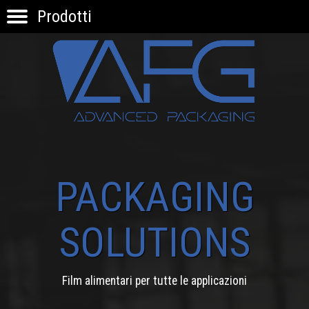
Prodotti
HOME
PRODOTTI
APPLICAZIONI
KNOW-HOW
INNOVAZIONE
CONTATTI
PACKAGING
SOLUTIONS
Film alimentari per tutte le applicazioni