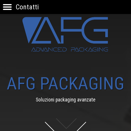
Contatti
HOME
PRODOTTI
APPLICAZIONI
KNOW-HOW
INNOVAZIONE
CONTATTI
AFG PACKAGING
Soluzioni packaging avanzate