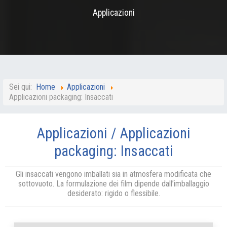
Applicazioni
Sei qui:
Home
Applicazioni
Applicazioni packaging: Insaccati
Applicazioni / Applicazioni
packaging: Insaccati
Gli insaccati vengono imballati sia in atmosfera modificata che
sottovuoto. La formulazione dei film dipende dall’imballaggio
desiderato: rigido o flessibile.