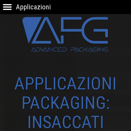
Applicazioni
HOME
PRODOTTI
APPLICAZIONI
KNOW-HOW
INNOVAZIONE
CONTATTI
APPLICAZIONI
PACKAGING:
INSACCATI