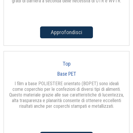
gradi di barriera a seconda delle necessità di OTR e WVTR.
Approfondisci
Top
Base PET
I film a base POLIESTERE orientato (BOPET) sono ideali
come coperchio per le confezioni di diversi tipi di alimenti.
Questo materiale grazie alle sue caratteristiche di lucentezza,
alta trasparenza e planarità consente di ottenere eccellenti
risultati anche per coperchi stampati e metallizzati.