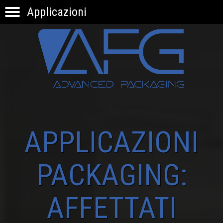
Applicazioni
HOME
PRODOTTI
APPLICAZIONI
KNOW-HOW
INNOVAZIONE
CONTATTI
APPLICAZIONI
PACKAGING:
AFFETTATI