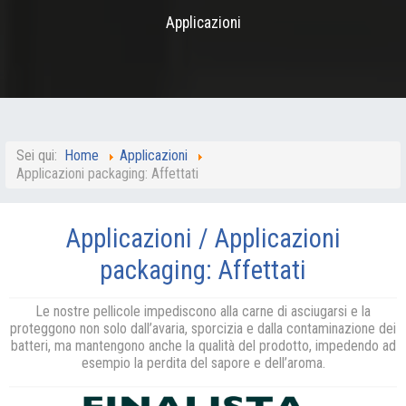
Applicazioni
Sei qui:
Home
Applicazioni
Applicazioni packaging: Affettati
Applicazioni / Applicazioni
packaging: Affettati
Le nostre pellicole impediscono alla carne di asciugarsi e la
proteggono non solo dall’avaria, sporcizia e dalla contaminazione dei
batteri, ma mantengono anche la qualità del prodotto, impedendo ad
esempio la perdita del sapore e dell’aroma.